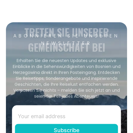
TRETEN SIE UNSERER
ABONNIEREN SIE UNSEREN
GEMEINSCHAFT BEI
NEWSLETTER
Erhalten Sie die neuesten Updates und exklusive
Einblicke in die Sehenswürdigkeiten von Bosnien und
Herzegowina direkt in Ihren Posteingang. Entdecken
Sie Reisetipps, Sonderangebote und inspirierende
Geschichten, die Ihre Reiselust entfachen werden.
Verpassen Sie nichts – melden Sie sich jetzt an und
seien Sie Teil jedes Abenteuers!