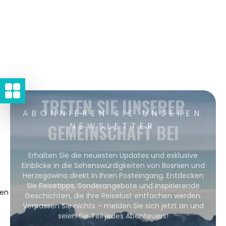
TRETEN SIE UNSERER
ABONNIEREN SIE UNSEREN
GEMEINSCHAFT BEI
NEWSLETTER
Erhalten Sie die neuesten Updates und exklusive
Einblicke in die Sehenswürdigkeiten von Bosnien und
Herzegowina direkt in Ihren Posteingang. Entdecken
Sie Reisetipps, Sonderangebote und inspirierende
gen
Geschichten, die Ihre Reiselust entfachen werden.
Verpassen Sie nichts – melden Sie sich jetzt an und
seien Sie Teil jedes Abenteuers!