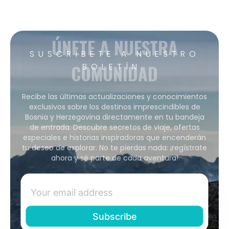
ÚNETE A NUESTRA
SUSCRÍBETE A NUESTRO
COMUNIDAD
BOLETÍN.
Recibe las últimas actualizaciones y conocimientos
exclusivos sobre los destinos imprescindibles de
Bosnia y Herzegovina directamente en tu bandeja
de entrada. Descubre secretos de viaje, ofertas
especiales e historias inspiradoras que encenderán
tu deseo de explorar. No te pierdas nada: ¡regístrate
ahora y sé parte de cada aventura!