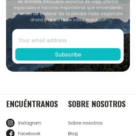
de entrada. Descubre secretos de viaje, ofertas
especiales e historias inspiradoras que encenderán
tu deseo de explorar. No te pierdas nada: ¡regístrate
ahora y sé parte de cada aventura!
ENCUÉNTRANOS
SOBRE NOSOTROS
Instagram
Sobre nosotros
Facebook
Blog