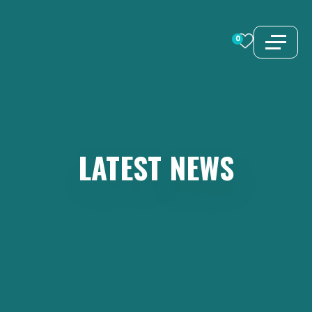
Aller
au
0
contenu
LATEST
NEWS