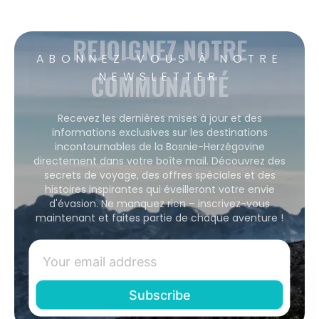
REJOIGNEZ NOTRE
ABONNEZ-VOUS À NOTRE
COMMUNAUTÉ
NEWSLETTER
Recevez les dernières mises à jour et des
informations exclusives sur les destinations
incontournables de la Bosnie-Herzégovine
directement dans votre boîte mail. Découvrez des
secrets de voyage, des offres spéciales et des
histoires inspirantes qui éveilleront votre envie
d'évasion. Ne manquez rien – inscrivez-vous
maintenant et faites partie de chaque aventure !