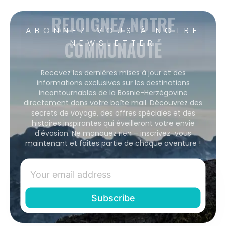
REJOIGNEZ NOTRE
ABONNEZ-VOUS À NOTRE
COMMUNAUTÉ
NEWSLETTER
Recevez les dernières mises à jour et des
informations exclusives sur les destinations
incontournables de la Bosnie-Herzégovine
directement dans votre boîte mail. Découvrez des
secrets de voyage, des offres spéciales et des
histoires inspirantes qui éveilleront votre envie
d'évasion. Ne manquez rien – inscrivez-vous
maintenant et faites partie de chaque aventure !