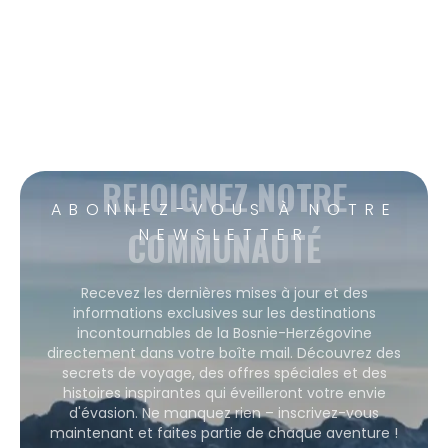
REJOIGNEZ NOTRE
ABONNEZ-VOUS À NOTRE
COMMUNAUTÉ
NEWSLETTER
Recevez les dernières mises à jour et des
informations exclusives sur les destinations
incontournables de la Bosnie-Herzégovine
directement dans votre boîte mail. Découvrez des
secrets de voyage, des offres spéciales et des
histoires inspirantes qui éveilleront votre envie
d'évasion. Ne manquez rien – inscrivez-vous
maintenant et faites partie de chaque aventure !