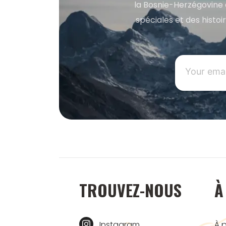
la Bosnie-Herzégovine 
spéciales et des histoi
TROUVEZ-NOUS
À
Instagram
À 