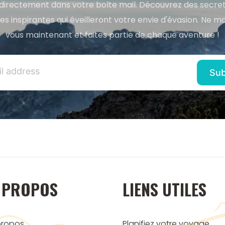
directement dans votre boîte mail. Découvrez des secret
res inspirantes qui éveilleront votre envie d'évasion. Ne m
vous maintenant et faites partie de chaque aventure !
 PROPOS
LIENS UTILES
propos
Planifiez votre voyage