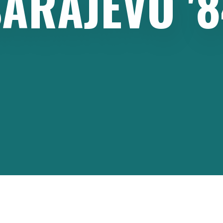
SARAJEVO
'