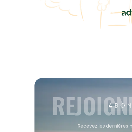
REJOIGN
ABON
Recevez les dernières m