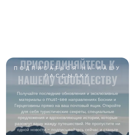
ПРИСОЕДИНЯЙТЕСЬ К
ПОДПИСАТЬСЯ НА НАШУ
НАШЕМУ СООБЩЕСТВУ
РАССЫЛКУ
Получайте последние обновления и эксклюзивные
материалы о must-see направлениях Боснии и
Герцеговины прямо на ваш почтовый ящик. Откройте
для себя туристические секреты, специальные
предложения и вдохновляющие истории, которые
разожгут вашу жажду путешествий. Не пропустите ни
одной новости – подписывайтесь сейчас и станьте