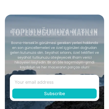
TOPLULUĞUMUZA KATILIN
BÜLTENIMIZE ABONE OLUN
Bosna-Hersek'in görülmesi gereken yerleri hakkında
en son güncellemeleri ve özel içgörüleri doğrudan
gelen kutunuza alın. Seyahat sırlarını, özel teklifleri ve
seyahat tutkunuzu ateşleyecek ilham verici
hikayeleri keşfedin. Bir an bile kaçırmayın–şimdi
kaydolun ve her maceranın parçası olun!