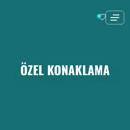
İçeriğe
atla
0
ÖZEL
KONAKLAMA