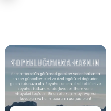
TOPLULUĞUMUZA KATILIN
BÜLTENIMIZE ABONE OLUN
Bosna-Hersek'in görülmesi gereken yerleri hakkında
en son güncellemeleri ve özel içgörüleri doğrudan
gelen kutunuza alın. Seyahat sırlarını, özel teklifleri ve
seyahat tutkunuzu ateşleyecek ilham verici
hikayeleri keşfedin. Bir an bile kaçırmayın–şimdi
kaydolun ve her maceranın parçası olun!