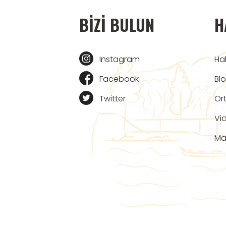
BIZI BULUN
H
Instagram
Ha
Facebook
Bl
Twitter
Ort
Vi
Ma