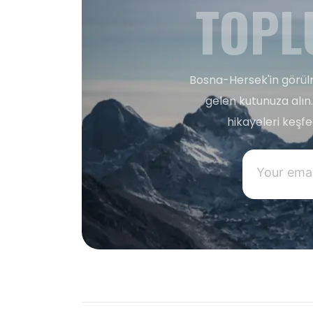
TOPL
Bosna-Hersek'in görülm
gelen kutunuza alın.
hikayeleri keşf