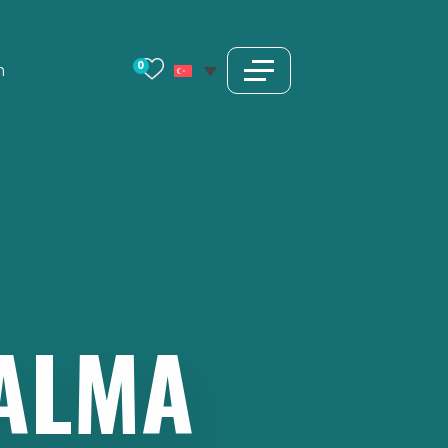
0
m
ALMA