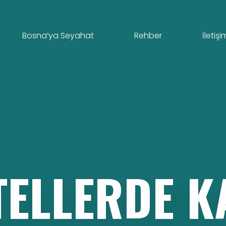
Bosna’ya Seyahat
Rehber
İletişi
TELLERDE
K