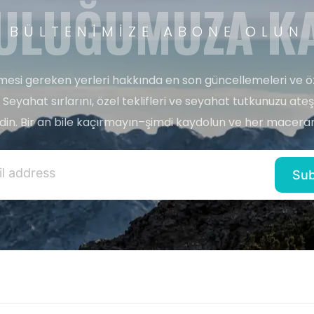
ULUĞUMUZA KA
BÜLTENIMIZE ABONE OLUN
esi gereken yerleri hakkında en son güncellemeleri ve ö
 Seyahat sırlarını, özel teklifleri ve seyahat tutkunuzu ate
edin. Bir an bile kaçırmayın–şimdi kaydolun ve her maceran