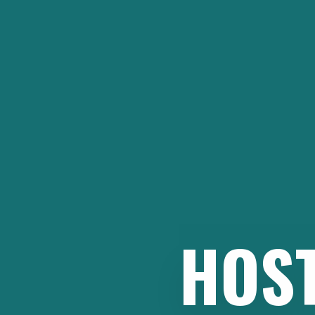
İçeriğe
atla
HOS