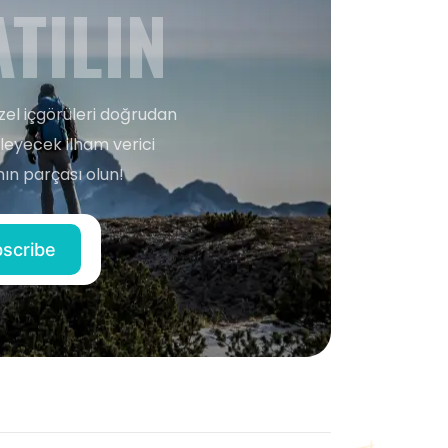
TILIN
zel içgörüleri doğrudan
şleyecek ilham verici
ın parçası olun!