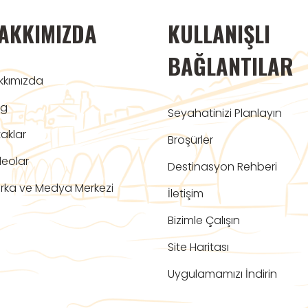
AKKIMIZDA
KULLANIŞLI
BAĞLANTILAR
kkımızda
og
Seyahatinizi Planlayın
aklar
Broşürler
deolar
Destinasyon Rehberi
rka ve Medya Merkezi
İletişim
Bizimle Çalışın
Site Haritası
Uygulamamızı İndirin