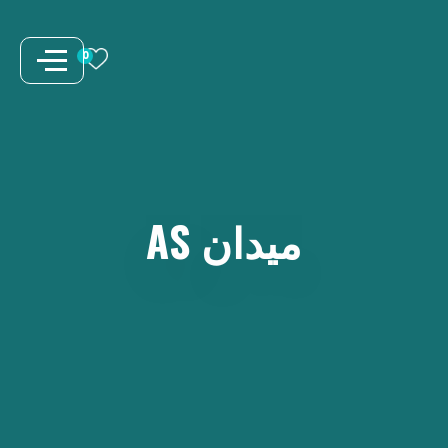
نتقل
لى
0
لمحتوى
ميدان
AS