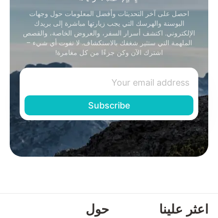
احصل على آخر التحديثات وأفضل المعلومات حول وجهات
البوسنة والهرسك التي يجب زيارتها مباشرة إلى بريدك
الإلكتروني. اكتشف أسرار السفر، والعروض الخاصة، والقصص
الملهمة التي ستثير شغفك بالاستكشاف. لا تفوت أي شيء –
اشترك الآن وكن جزءًا من كل مغامرة!
اعثر علينا
حول