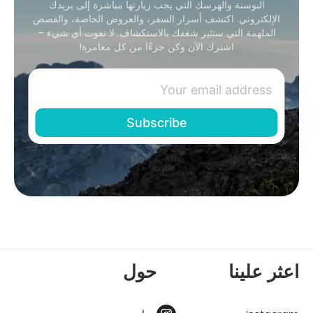
البوسنة والهرسك التي يجب زيارتها مباشرة إلى بريدك
الإلكتروني. اكتشف أسرار السفر، والعروض الخاصة، والقصص
الملهمة التي ستثير شغفك بالاستكشاف. لا تفوت أي شيء –
اشترك الآن وكن جزءًا من كل مغامرة!
اعثر علينا
حول