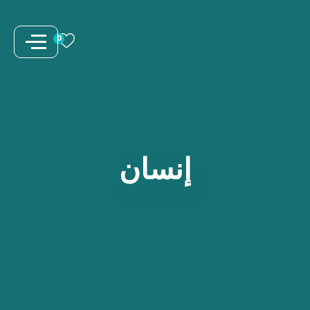
نتقل
لى
0
لمحتوى
إنسان