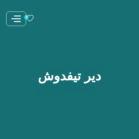
نتقل
لى
0
لمحتوى
دير
تيفدوش