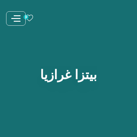
نتقل
لى
0
لمحتوى
بيتزا
غرازيا