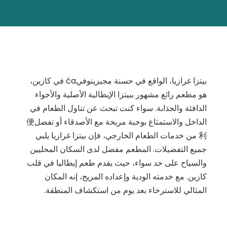
بيتزا غرازيا، الواقع في حسنة مجيزينوفيća في كازين،
هو مطعم رائع مشهور ببيتزا الإيطالية الأصلية والأجواء
الدافئة والجذابة. سواء كنت تبحث عن تناول الطعام في
الداخل والاستمتاع بوجبة مريحة مع الأصدقاء أو تفضل便
利 من خدمات الطعام الخارجي، فإن بيتزا غرازيا يلبي
جميع التفضيلات. المطعم مفضل لدى السكان المحليين
والسياح على حد سواء، حيث يقدم طعم إيطاليا في قلب
كازين. مع خدمته الودية وإعداده المريح، إنه المكان
المثالي للاسترخاء بعد يوم من استكشاف المنطقة.