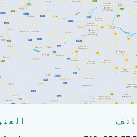
اتف
العنو