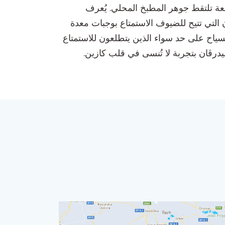
نكيća في كازين، يقدم تجربة طعام ممتعة تلتقط جوهر المطبخ المحلي. يُعرف
 التي تتيح للضيوف الاستمتاع بوجبات معدة
والسياح على حد سواء الذين يتطلعون للاستمتاع
رڤان بتجربة لا تُنسى في قلب كازين.