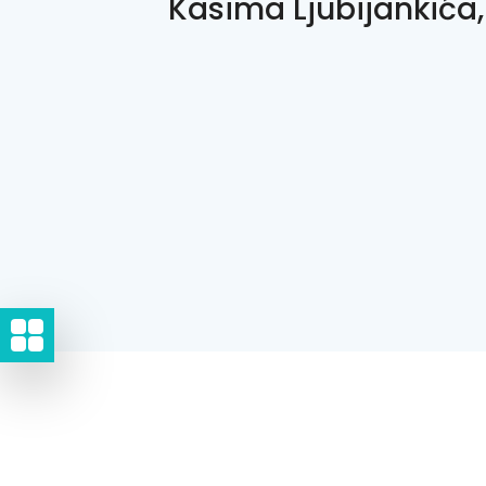
Kasima Ljubijankića,