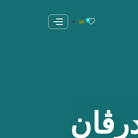
0
رڤان