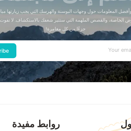
أفضل المعلومات حول وجهات البوسنة والهرسك التي يجب زيارتها مباشر
ض الخاصة، والقصص الملهمة التي ستثير شغفك بالاستكشاف. لا تفوت
جزءًا من كل مغامرة!
ل
روابط مفيدة