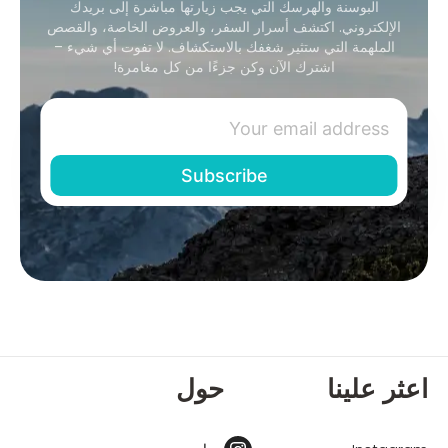
البوسنة والهرسك التي يجب زيارتها مباشرة إلى بريدك
الإلكتروني. اكتشف أسرار السفر، والعروض الخاصة، والقصص
الملهمة التي ستثير شغفك بالاستكشاف. لا تفوت أي شيء –
اشترك الآن وكن جزءًا من كل مغامرة!
اعثر علينا
حول