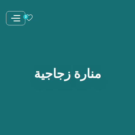
نتقل
لى
0
لمحتوى
منارة
زجاجية