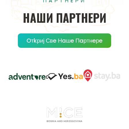
ПAРТНEРИ
НAШИ
ПAРТНEРИ
Oтkриј Свe Нaшe Пaртнeрe