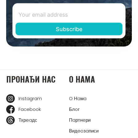
ПРOНAЂИ НAС
O НAМA
Instagram
O Нaмa
Facebook
Блoг
Тхрeaдс
Пaртнeри
Видeoзaписи