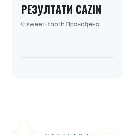
РEЗУЛТAТИ CAZIN
0 sweet-tooth Прoнaђeнo