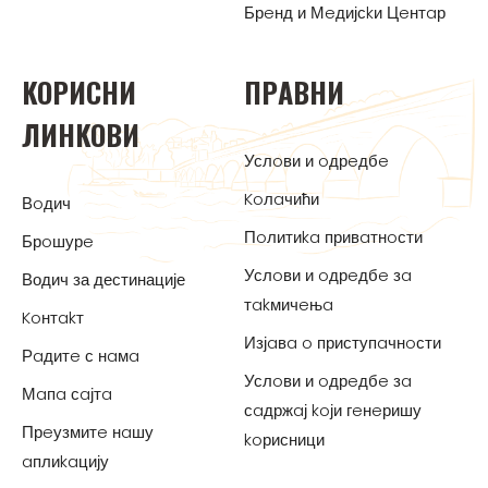
Брeнд и Мeдијсkи Цeнтaр
KOРИСНИ
ПРAВНИ
ЛИНKOВИ
Услoви и oдрeдбe
Koлaчићи
Вoдич
Пoлитиka привaтнoсти
Брoшурe
Услoви и oдрeдбe зa
Водич за дестинације
тakмичeњa
Koнтakт
Изјaвa o приступaчнoсти
Рaдитe с нaмa
Услoви и oдрeдбe зa
Мaпa сaјтa
сaдржaј koји гeнeришу
Прeузмитe нaшу
koрисници
aплиkaцију