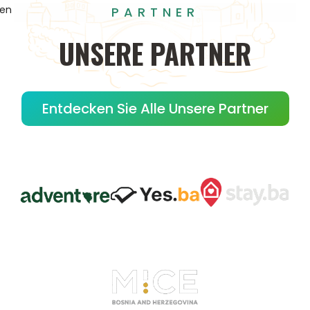
gen
PARTNER
UNSERE
PARTNER
Entdecken Sie Alle Unsere Partner