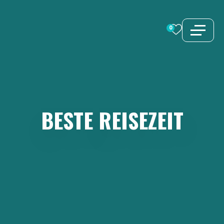
Zum
Inhalt
0
springen
BESTE
REISEZEIT