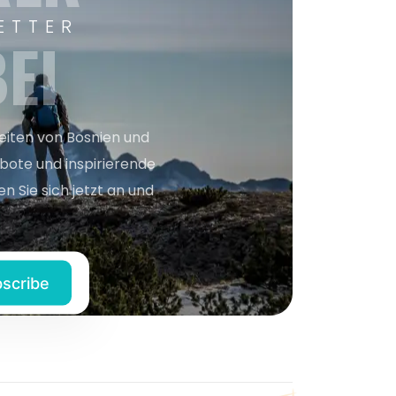
ETTER
EI
keiten von Bosnien und
bote und inspirierende
n Sie sich jetzt an und