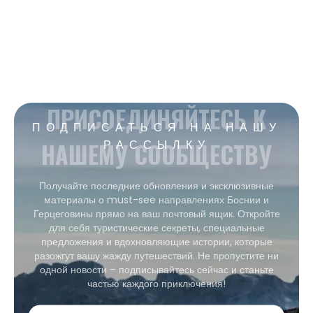
ПРИСОЕДИНЯЙТЕСЬ К
ПОДПИСАТЬСЯ НА НАШУ
НАШЕМУ СООБЩЕСТВУ
РАССЫЛКУ
Получайте последние обновления и эксклюзивные
материалы о must-see направлениях Боснии и
Герцеговины прямо на ваш почтовый ящик. Откройте
для себя туристические секреты, специальные
предложения и вдохновляющие истории, которые
разожгут вашу жажду путешествий. Не пропустите ни
одной новости – подписывайтесь сейчас и станьте
частью каждого приключения!