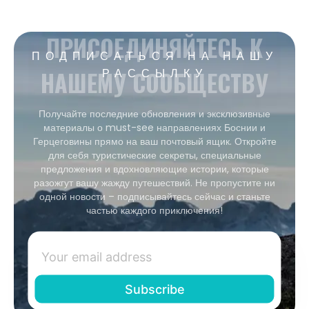
ПРИСОЕДИНЯЙТЕСЬ К
ПОДПИСАТЬСЯ НА НАШУ
НАШЕМУ СООБЩЕСТВУ
РАССЫЛКУ
Получайте последние обновления и эксклюзивные
материалы о must-see направлениях Боснии и
Герцеговины прямо на ваш почтовый ящик. Откройте
для себя туристические секреты, специальные
предложения и вдохновляющие истории, которые
разожгут вашу жажду путешествий. Не пропустите ни
одной новости – подписывайтесь сейчас и станьте
частью каждого приключения!