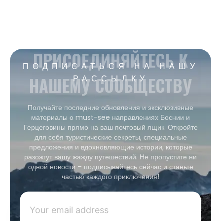
ПРИСОЕДИНЯЙТЕСЬ К
ПОДПИСАТЬСЯ НА НАШУ
НАШЕМУ СООБЩЕСТВУ
РАССЫЛКУ
Получайте последние обновления и эксклюзивные
материалы о must-see направлениях Боснии и
Герцеговины прямо на ваш почтовый ящик. Откройте
для себя туристические секреты, специальные
предложения и вдохновляющие истории, которые
разожгут вашу жажду путешествий. Не пропустите ни
одной новости – подписывайтесь сейчас и станьте
частью каждого приключения!