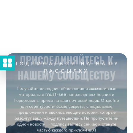
ПРИСОЕДИНЯЙТЕСЬ К
ПОДПИСАТЬСЯ НА НАШУ
НАШЕМУ СООБЩЕСТВУ
РАССЫЛКУ
Получайте последние обновления и эксклюзивные
материалы о must-see направлениях Боснии и
Герцеговины прямо на ваш почтовый ящик. Откройте
для себя туристические секреты, специальные
предложения и вдохновляющие истории, которые
разожгут вашу жажду путешествий. Не пропустите ни
одной новости – подписывайтесь сейчас и станьте
частью каждого приключения!