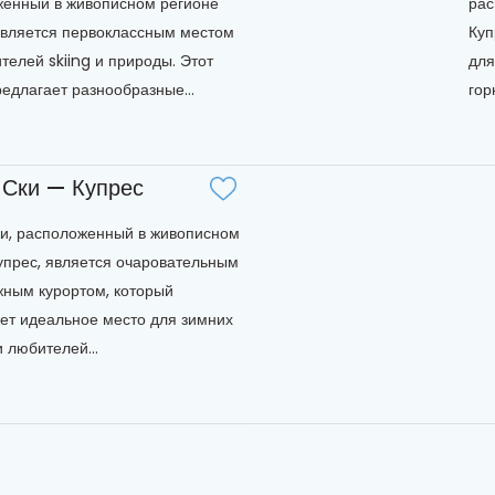
енный в живописном регионе
рас
является первоклассным местом
Куп
телей skiing и природы. Этот
для
редлагает разнообразные...
гор
 Ски — Купрес
и, расположенный в живописном
упрес, является очаровательным
ным курортом, который
ет идеальное место для зимних
и любителей...