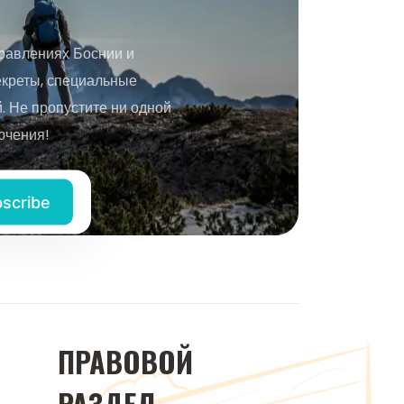
равлениях Боснии и
екреты, специальные
 Не пропустите ни одной
ючения!
ПРАВОВОЙ
РАЗДЕЛ