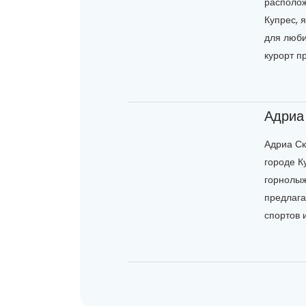
располож
Купрес, 
для люби
курорт п
Адриа
Адриа Ск
городе К
горнолыж
предлага
спортов 