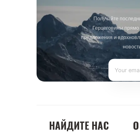
Получайте последн
Герцеговины прямо 
предложения и вдохновл
новост
НАЙДИТЕ НАС
О