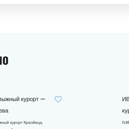
NO
лыжный курорт —
ИВ
ева
ку
ный курорт Кралйица,
IVA