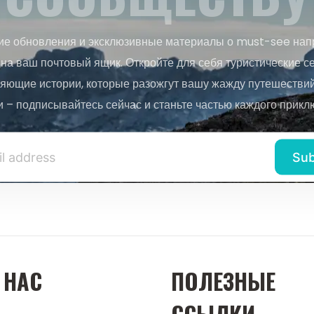
ие обновления и эксклюзивные материалы о must-see нап
на ваш почтовый ящик. Откройте для себя туристические с
яющие истории, которые разожгут вашу жажду путешествий.
и – подписывайтесь сейчас и станьте частью каждого прикл
 НАС
ПОЛЕЗНЫЕ
ССЫЛКИ