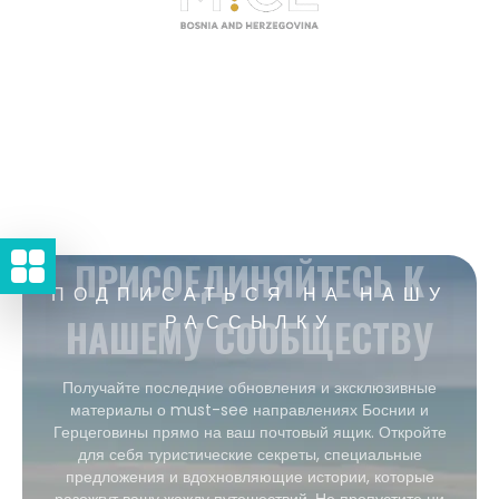
ПРИСОЕДИНЯЙТЕСЬ К
ПОДПИСАТЬСЯ НА НАШУ
НАШЕМУ СООБЩЕСТВУ
РАССЫЛКУ
Получайте последние обновления и эксклюзивные
материалы о must-see направлениях Боснии и
Герцеговины прямо на ваш почтовый ящик. Откройте
для себя туристические секреты, специальные
предложения и вдохновляющие истории, которые
разожгут вашу жажду путешествий. Не пропустите ни