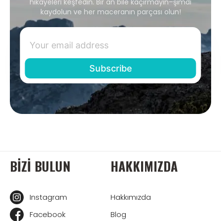
hikayeleri keşfedin. Bir an bile kaçırmayın–şimdi
kaydolun ve her maceranın parçası olun!
BIZI BULUN
HAKKIMIZDA
Instagram
Hakkımızda
Facebook
Blog