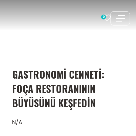
İçeriğe
atla
0
GASTRONOMI CENNETI:
FOÇA RESTORANININ
BÜYÜSÜNÜ KEŞFEDIN
N/A