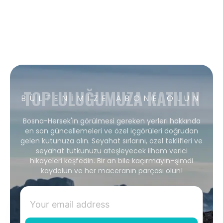
TOPLULUĞUMUZA KATILIN
BÜLTENIMIZE ABONE OLUN
Bosna-Hersek'in görülmesi gereken yerleri hakkında
en son güncellemeleri ve özel içgörüleri doğrudan
gelen kutunuza alın. Seyahat sırlarını, özel teklifleri ve
seyahat tutkunuzu ateşleyecek ilham verici
hikayeleri keşfedin. Bir an bile kaçırmayın–şimdi
kaydolun ve her maceranın parçası olun!