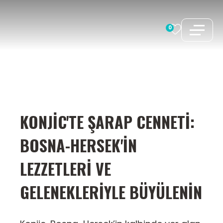
İçeriğe
atla
0
KONJIC'TE ŞARAP CENNETI:
BOSNA-HERSEK'IN
LEZZETLERI VE
GELENEKLERIYLE BÜYÜLENIN