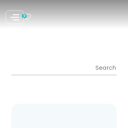
نتقل
لى
0
لمحتوى