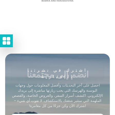
انضم إلى مجتمعنا
اشترك في نشرتنا
الإخبارية
احصل على آخر التحديثات وأفضل المعلومات حول وجهات
البوسنة والهرسك التي يجب زيارتها مباشرة إلى بريدك
الإلكتروني. اكتشف أسرار السفر، والعروض الخاصة، والقصص
الملهمة التي ستثير شغفك بالاستكشاف. لا تفوت أي شيء –
اشترك الآن وكن جزءًا من كل مغامرة!