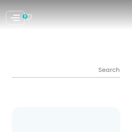
نتقل
لى
0
لمحتوى