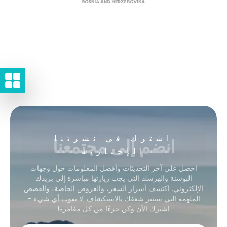
انضم إلى مجتمعنا
اشترك في نشرتنا
الإخبارية
احصل على آخر التحديثات وأفضل المعلومات حول وجهات
البوسنة والهرسك التي يجب زيارتها مباشرة إلى بريدك
الإلكتروني. اكتشف أسرار السفر، والعروض الخاصة، والقصص
الملهمة التي ستثير شغفك بالاستكشاف. لا تفوت أي شيء –
اشترك الآن وكن جزءًا من كل مغامرة!