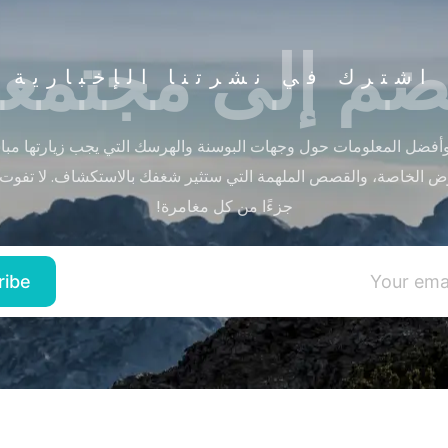
ضم إلى مجتمعن
اشترك في نشرتنا الإخبارية
أفضل المعلومات حول وجهات البوسنة والهرسك التي يجب زيارتها مباشر
ض الخاصة، والقصص الملهمة التي ستثير شغفك بالاستكشاف. لا تفوت
جزءًا من كل مغامرة!