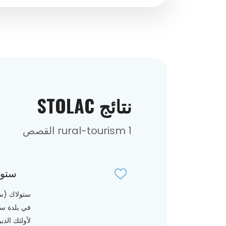
نتائج STOLAC
1 rural-tourism القصص
ستول
ستولاك (سا
في بلدة ست
لأولئك الذي