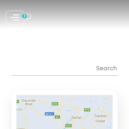
نتقل
لى
0
لمحتوى