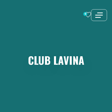
Vai
al
0
contenuto
CLUB
LAVINA