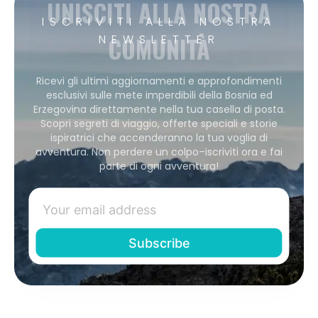
UNISCITI ALLA NOSTRA
ISCRIVITI ALLA NOSTRA
COMUNITÀ
NEWSLETTER
Ricevi gli ultimi aggiornamenti e approfondimenti
esclusivi sulle mete imperdibili della Bosnia ed
Erzegovina direttamente nella tua casella di posta.
Scopri segreti di viaggio, offerte speciali e storie
ispiratrici che accenderanno la tua voglia di
avventura. Non perdere un colpo–iscriviti ora e fai
parte di ogni avventura!