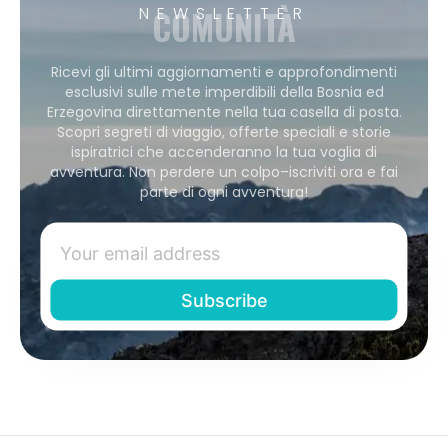
COMUNITÀ
NEWSLETTER
Ricevi gli ultimi aggiornamenti e approfondimenti
esclusivi sulle mete imperdibili della Bosnia ed
Erzegovina direttamente nella tua casella di posta.
Scopri segreti di viaggio, offerte speciali e storie
ispiratrici che accenderanno la tua voglia di
avventura. Non perdere un colpo–iscriviti ora e fai
parte di ogni avventura!