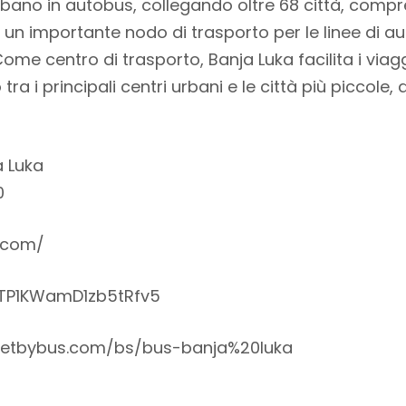
urbano in autobus, collegando oltre 68 città, comp
 un importante nodo di trasporto per le linee di a
Come centro di trasporto, Banja Luka facilita i via
ra i principali centri urbani e le città più piccole,
a Luka
0
.com/
/TP1KWamD1zb5tRfv5
getbybus.com/bs/bus-banja%20luka