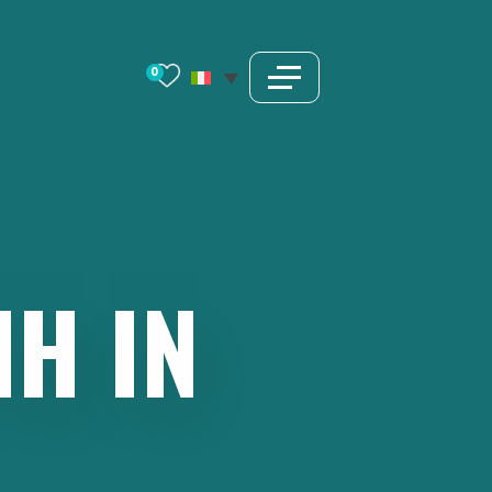
0
IH
IN