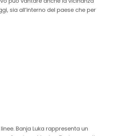
jevo può vantare anche la vicinanza
ggi, sia all’interno del paese che per
linee.
Banja Luka rappresenta un