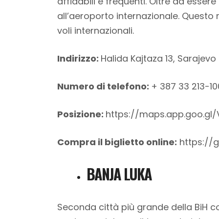
affidabili e frequenti. Oltre ad esse
all’aeroporto internazionale. Questo re
voli internazionali.
Indirizzo:
Halida Kajtaza 13, Sarajevo
Numero di telefono:
+ 387
33 213-10
Posizione:
https://maps.app.goo.g
Compra il biglietto online:
https://
BANJA LUKA
Seconda città più grande della BiH 