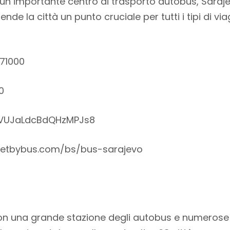
re un importante centro di trasporto autobus, Sara
nde la città un punto cruciale per tutti i tipi di via
 71000
0
l/VUJaLdcBdQHzMPJs8
getbybus.com/bs/bus-sarajevo
con una grande stazione degli autobus e numerose 