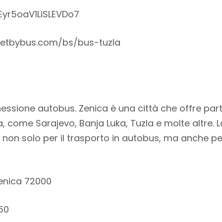
Eyr5oaV1LiSLEVDo7
getbybus.com/bs/bus-tuzla
essione autobus. Zenica è una città che offre par
a, come Sarajevo, Banja Luka, Tuzla e molte altre. L
n solo per il trasporto in autobus, ma anche per i
 Zenica 72000
50