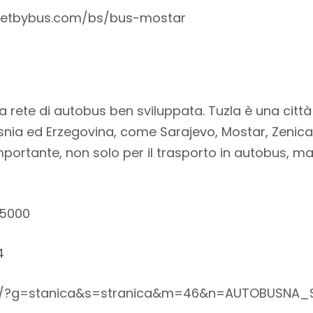
/getbybus.com/bs/bus-mostar
a rete di autobus ben sviluppata. Tuzla è una citt
osnia ed Erzegovina, come Sarajevo, Mostar, Zenica e
ortante, non solo per il trasporto in autobus, ma 
75000
4
t.ba/?g=stanica&s=stranica&m=46&n=AUTOBUSNA