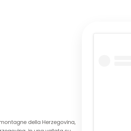
e montagne della Herzegovina,
Erzegovina
, in una vallata su