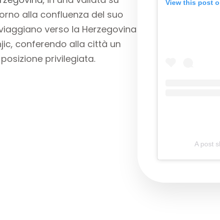
View this post 
torno alla confluenza del suo
e viaggiano verso la Herzegovina
ic, conferendo alla città un
osizione privilegiata.
A post s