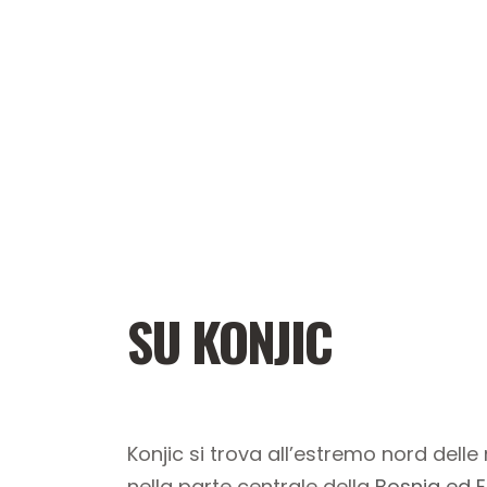
SU KONJIC
Konjic si trova all’estremo nord dell
nella parte centrale della
Bosnia ed 