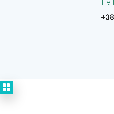
Te
+387