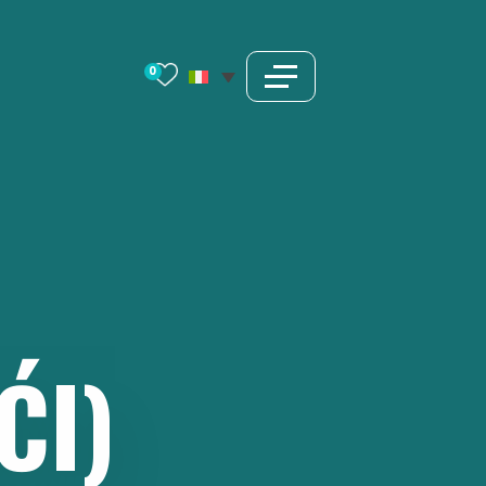
0
ĆI)