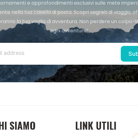
ggiornamenti e approfondimenti esclusivi sulle mete imperdi
e nella tua casella di posta. Scopri segreti di viaggio, of
ranno la tua voglia di avventura. Non perdere un colpo–iscr
ogni avventura!
HI SIAMO
LINK UTILI