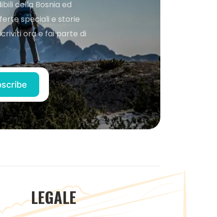
bili della Bosnia ed
ferte speciali e storie
iviti ora e fai parte di
LEGALE