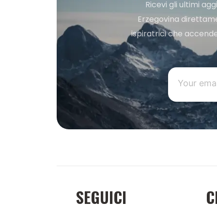
Ricevi gli ultimi a
Erzegovina direttament
ispiratrici che accende
SEGUICI
C