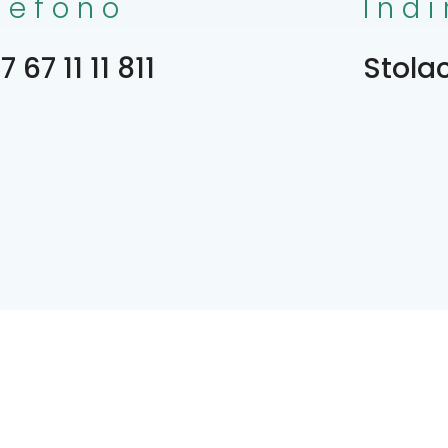
lefono
Indi
 67 11 11 811
Stola