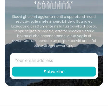
COMUNITÀ
NEWSLETTER
Ricevi gli ultimi aggiornamenti e approfondimenti
esclusivi sulle mete imperdibili della Bosnia ed
Erzegovina direttamente nella tua casella di posta.
Scopri segreti di viaggio, offerte speciali e storie
ispiratrici che accenderanno la tua voglia di
avventura. Non perdere un colpo–iscriviti ora e fai
parte di ogni avventura!