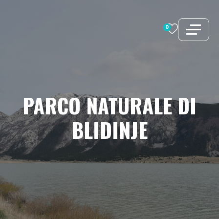
Vai
al
0
contenuto
PARCO
NATURALE
DI
BLIDINJE