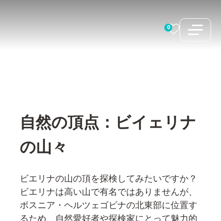
コ
ン
0
テ
ン
ツ
へ
ス
キ
自然の頂点：ビイェリナ
ッ
プ
の山々
ビエリナの山の頂を探検してみたいですか？
ビエリナは高い山で有名ではありませんが、
ボスニア・ヘルツェゴビナの北東部に位置す
るため、自然愛好者や探検家にとって魅力的