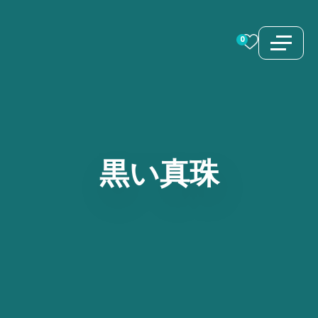
コ
ン
0
テ
ン
ツ
へ
ス
黒い真珠
キ
ッ
プ