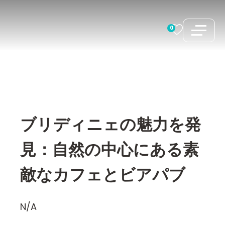
コ
ン
0
テ
ン
ツ
へ
ス
キ
ブリディニェの魅力を発
ッ
プ
見：自然の中心にある素
敵なカフェとビアパブ
N/A