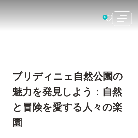
コ
ン
0
テ
ン
ツ
へ
ス
キ
ブリディニェ自然公園の
ッ
プ
魅力を発見しよう：自然
と冒険を愛する人々の楽
園