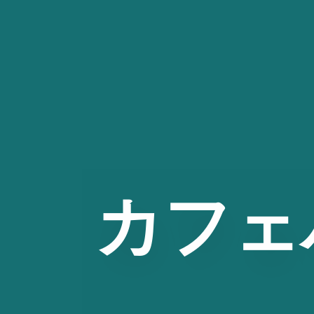
コ
ン
テ
ン
ツ
へ
ス
キ
ッ
カフェ
プ