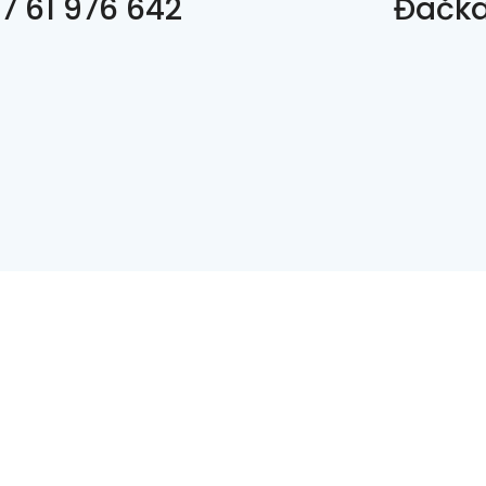
7 61 976 642
Đačka