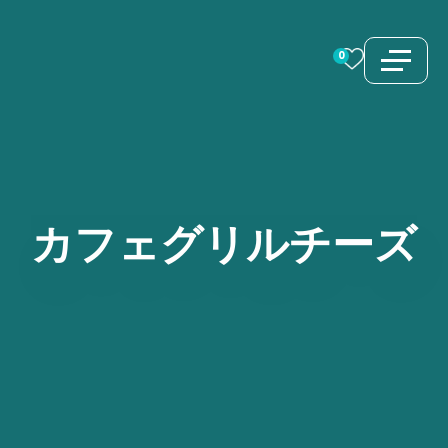
コ
ン
0
テ
ン
ツ
へ
ス
カフェグリルチーズ
キ
ッ
プ