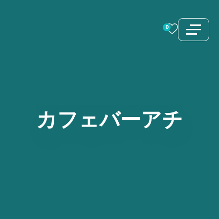
コ
ン
0
テ
ン
ツ
へ
ス
カフェバーアチ
キ
ッ
プ