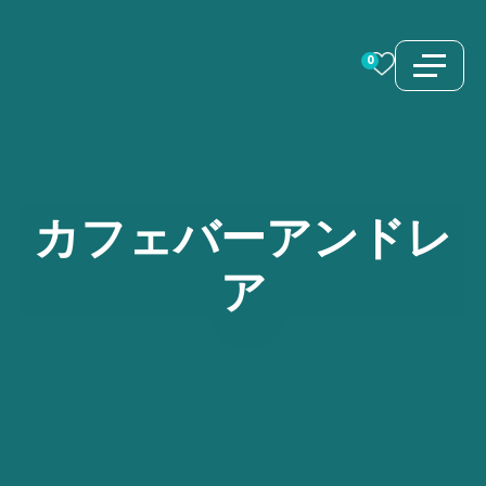
コ
ン
0
テ
ン
ツ
へ
ス
カフェバーアンドレ
キ
ア
ッ
プ